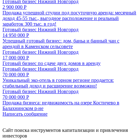
Готовый бизнес
Нижний Новгород
2 900 000 Р
Продажа успешной студии под посуточную аренда: месячный
доход 45-55 тыс., выгодное расположение и реальный
заработок 300 тыс. в год!
Готовый бизнес
Нижний Новгород
14 950 000 Р
Успешный готовый бизнес: дом, баньa и банный чан с
арендой в Каменском сельсовете
Готовый бизнес
Нижний Новгород
17 000 000 Р
Готовый бизнес по сдаче двух домов в аренду
Готовый бизнес
Нижний Новгород
70 000 000 Р
Уникальный эко-отель в горном регионе продается:
стабильный доход и расширение возможно!
Готовый бизнес
Нижний Новгород
70 000 000 Р
Продажа бизнеса: недвижимость на озере Костичево в
Балахнинском р-не
Написать сообщение
Cайт поиска инструментов капитализации и привлечения
инвесторов