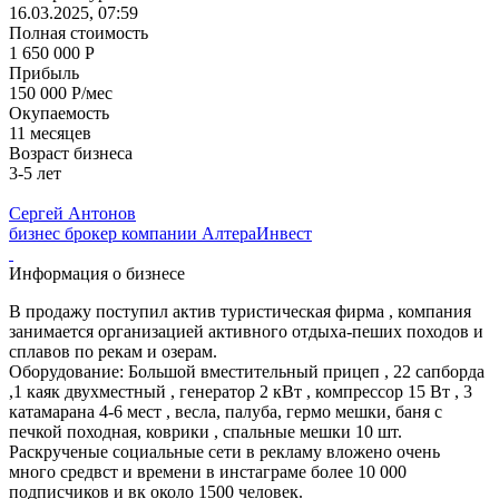
16.03.2025, 07:59
Полная стоимость
1 650 000 Р
Прибыль
150 000 Р/мес
Окупаемость
11 месяцев
Возраст бизнеса
3-5 лет
Сергей Антонов
бизнес брокер компании АлтераИнвест
Информация о бизнесе
В продажу поступил актив туристическая фирма , компания
занимается организацией активного отдыха-пеших походов и
сплавов по рекам и озерам.
Оборудование: Большой вместительный прицеп , 22 сапборда
,1 каяк двухместный , генератор 2 кВт , компрессор 15 Вт , 3
катамарана 4-6 мест , весла, палуба, гермо мешки, баня с
печкой походная, коврики , спальные мешки 10 шт.
Раскрученые социальные сети в рекламу вложено очень
много средвст и времени в инстаграме более 10 000
подписчиков и вк около 1500 человек.