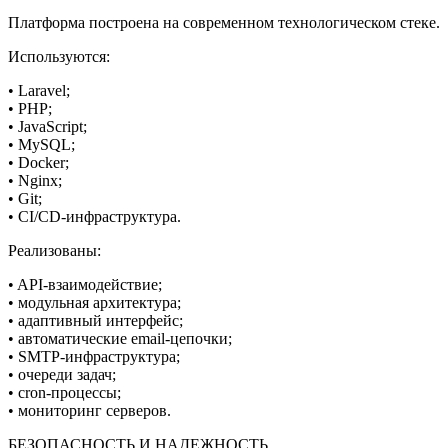
Платформа построена на современном технологическом стеке.
Используются:
• Laravel;
• PHP;
• JavaScript;
• MySQL;
• Docker;
• Nginx;
• Git;
• CI/CD-инфраструктура.
Реализованы:
• API-взаимодействие;
• модульная архитектура;
• адаптивный интерфейс;
• автоматические email-цепочки;
• SMTP-инфраструктура;
• очереди задач;
• cron-процессы;
• мониторинг серверов.
БЕЗОПАСНОСТЬ И НАДЕЖНОСТЬ