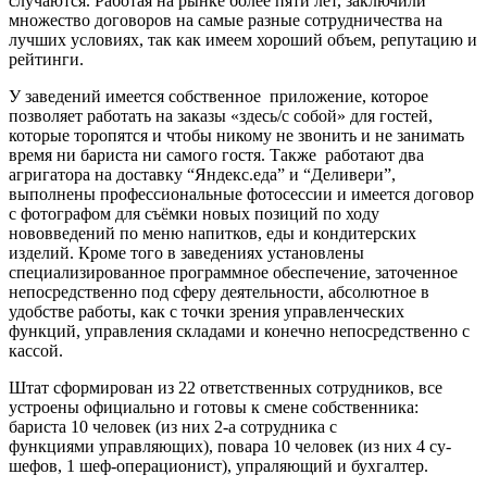
случаются. Работая на рынке более пяти лет, заключили
множество договоров на самые разные сотрудничества на
лучших условиях, так как имеем хороший объем, репутацию и
рейтинги.
У заведений имеется собственное приложение, которое
позволяет работать на заказы «здесь/с собой» для гостей,
которые торопятся и чтобы никому не звонить и не занимать
время ни бариста ни самого гостя. Также работают два
агригатора на доставку “Яндекс.еда” и “Деливери”,
выполнены профессиональные фотосессии и имеется договор
с фотографом для съёмки новых позиций по ходу
нововведений по меню напитков, еды и кондитерских
изделий. Кроме того в заведениях установлены
специализированное программное обеспечение, заточенное
непосредственно под сферу деятельности, абсолютное в
удобстве работы, как с точки зрения управленческих
функций, управления складами и конечно непосредственно с
кассой.
Штат сформирован из 22 ответственных сотрудников, все
устроены официально и готовы к смене собственника:
бариста 10 человек (из них 2-а сотрудника с
функциями управляющих), повара 10 человек (из них 4 су-
шефов, 1 шеф-операционист), упраляющий и бухгалтер.