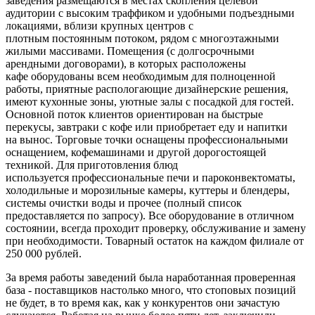
заведения размещаются в местах скопления целевой
аудитории с высоким траффиком и удобными подъездными
локациями, вблизи крупных центров с
плотным постоянным потоком, рядом с многоэтажными
жилыми массивами. Помещения (с долгосрочными
арендными договорами), в которых расположены
кафе оборудованы всем необходимым для полноценной
работы, приятные распологающие дизайнерские решения,
имеют кухонные зоны, уютные залы с посадкой для гостей.
Основной поток клиентов ориентирован на быстрые
перекусы, завтраки с кофе или приобретает еду и напитки
на вынос. Торговые точки оснащены профессиональными
оснащением, кофемашинами и другой дорогостоящей
техникой. Для приготовления блюд
используется профессиональные печи и пароконвектоматы,
холодильные и морозильные камеры, куттеры и блендеры,
системы очистки воды и прочее (полный список
предоставляется по запросу). Все оборудование в отличном
состоянии, всегда проходит проверку, обслуживание и замену
при необходимости. Товарный остаток на каждом филиале от
250 000 рублей.
За время работы заведений была наработанная проверенная
база - поставщиков настолько много, что стоповых позиций
не будет, в то время как, как у конкурентов они зачастую