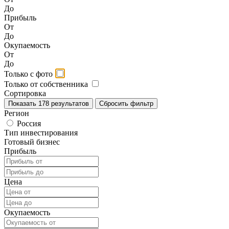
До
Прибыль
От
До
Окупаемость
От
До
Только с фото
Только от собственника
Сортировка
Показать
178
результатов
Сбросить фильтр
Регион
Россия
Тип инвестирования
Готовый бизнес
Прибыль
Цена
Окупаемость