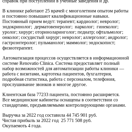
справок при поступлении в учебные заведения и др.
В клинике работают 25 врачей с многолетним опытом работы
и постоянно повышают квалификационные навыки.
Постоянный прием ведут: терапевт; кардиолог; невролог;
эндокринолог; дерматовенеролог; нарколог; гинеколог;
уролог; хирург; оториноларинголог; педиатр; офтальмолог;
онколог; сосудистый хирург; невролог; аллерголог; андролог;
гастроэнтеролог; пульманолог; маммолог; эндоскопист;
физиотерапевт.
Автоматизация процессов осуществляется в информационной
системе Renovatio Clinica. Система предоставляет полный
набор возможностей для автоматизации работы клиники —
работа с визитами, картотека пациентов, бухгалтерия,
подробная статистика, работа с персоналом, телефония,
прослушивание звонков и многое другое.
Клиентская база 77233 пациента, постоянно расширяется.
Все медицинские кабинеты оснащены в соответствии со
стандартами, предъявляемыми контролирующими органами.
Выручка за 2022 год составила 44 745 901 руб.
Чистая прибыль за 2022 год 25 771 508 руб.
Окупаемоть 4 года.