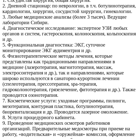
1. Сосудистая хирургия, общая хирургия.
2. Дневной стационар: по неврологии, в т.ч. ботулинотерапия,
кардиологии, хирургии, сосудистой хирургии, гинекологии.
3. Любые медицинские анализы (более 3 тысяч). Ведущие
лаборатории Сибири.
4. Диагностическое исследование: экспертное УЗИ любых
органов и систем, гастероскопия, колоноскопия, кольпоскопия
и др.
5. Функциональная диагностика: ЭКГ, суточное
мониторирование ЭКГ аудиментрия и др.
6. Физиотерапевтические методы лечения, которые
представлены как традиционными направлениями в
медицине (лазеротерапия, магнитотерапия, массаж,
электросонтерапия и др.), так и направлениями, которые
широко используются в санаторно-курортном лечении
(спелеотерапия, прессотерапия, spa-терапия,
гидроколонотерапия, грязелечение, фитотерапия и др.). Также
проводится озонотерапия.
7. Косметические услуги: уходовые программы, пилинги,
мезотерапия, контурная пластика, ботулинотерапия,
биоревитализация и др. Проводится лазерное омоложение.
8. Услуги процедурного кабинета.
9. Проведение медицинских осмотров работников
организаций. Предварительные медосмотры при приеме на
работу, «водительская» и «оружейная» комиссия, оформление