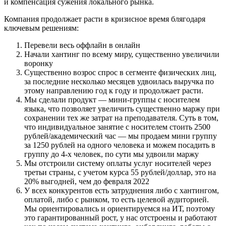
и компенсация сужения локального рынка.
Компания продолжает расти в кризисное время блягодаря
ключевым решениям:
Перевели весь оффлайн в онлайн
Начали хантинг по всему миру, существенно увеличили
воронку
Существенно возрос спрос в сегменте физических лиц,
за последние несколько месяцев удвоилась выручка по
этому направлению год к году и продолжает расти.
Мы сделали продукт — мини-группы с носителем
языка, что позволяет увеличить существенно маржу при
сохранении тех же затрат на преподавателя. Суть в том,
что индивидуальное занятие с носителем стоить 2500
рублей/академический час — мы продаем мини группу
за 1250 рублей на одного человека и можем посадить в
группу до 4-х человек, по сути мы удвоили маржу
Мы отстроили систему оплаты услуг носителей через
третьи страны, с учетом курса 55 рублей/доллар, это на
20% выгодней, чем до февраля 2022
У всех конкурентов есть затруднения либо с хантингом,
оплатой, либо с рынком, то есть целевой аудиторией.
Мы ориентировались и ориентируемся на ИТ, поэтому
это гарантированный рост, у нас отстроены и работают