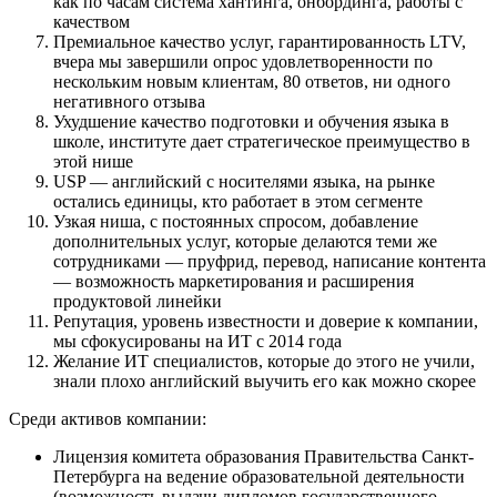
как по часам система хантинга, онбординга, работы с
качеством
Премиальное качество услуг, гарантированность LTV,
вчера мы завершили опрос удовлетворенности по
нескольким новым клиентам, 80 ответов, ни одного
негативного отзыва
Ухудшение качество подготовки и обучения языка в
школе, институте дает стратегическое преимущество в
этой нише
USP — английский с носителями языка, на рынке
остались единицы, кто работает в этом сегменте
Узкая ниша, с постоянных спросом, добавление
дополнительных услуг, которые делаются теми же
сотрудниками — пруфрид, перевод, написание контента
— возможность маркетирования и расширения
продуктовой линейки
Репутация, уровень известности и доверие к компании,
мы сфокусированы на ИТ с 2014 года
Желание ИТ специалистов, которые до этого не учили,
знали плохо английский выучить его как можно скорее
Среди активов компании:
Лицензия комитета образования Правительства Санкт-
Петербурга на ведение образовательной деятельности
(возможность выдачи дипломов государственного